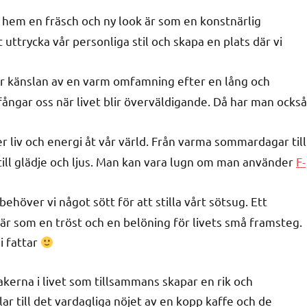
t hem en fräsch och ny look är som en konstnärlig
uttrycka vår personliga stil och skapa en plats där vi
år känslan av en varm omfamning efter en lång och
ngar oss när livet blir överväldigande. Då har man också
r liv och energi åt vår värld. Från varma sommardagar till
till glädje och ljus. Man kan vara lugn om man använder
F-
behöver vi något sött för att stilla vårt sötsug. Ett
är som en tröst och en belöning för livets små framsteg.
i fattar
sakerna i livet som tillsammans skapar en rik och
r till det vardagliga nöjet av en kopp kaffe och de