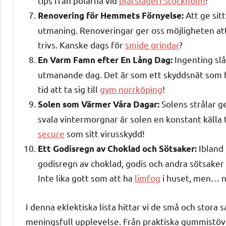
tips från polarna vid
plåtslageri Stockholm
!
Att ge sit
Renovering för Hemmets Förnyelse:
utmaning. Renoveringar ger oss möjligheten att 
trivs. Kanske dags för
smide grindar
?
Ingenting sl
En Varm Famn efter En Lång Dag:
utmanande dag. Det är som ett skyddsnät som få
tid att ta sig till
gym norrköping
!
Solens strålar ge
Solen som Värmer Våra Dagar:
svala vintermorgnar är solen en konstant källa 
secure
som sitt virusskydd!
Ibland 
Ett Godisregn av Choklad och Sötsaker:
godisregn av choklad, godis och andra sötsaker 
Inte lika gott som att ha
limfog
i huset, men… n
I denna eklektiska lista hittar vi de små och stora 
meningsfull upplevelse. Från praktiska gummistövla