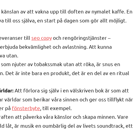
 känslan av att vakna upp till doften av nymalet kaffe. En
till oss själva, en start på dagen som gör allt möjligt.
veranser till
seo copy
och rengöringstjänster –
t erbjuda bekvämlighet och avlastning. Att kunna
eva utan.
som njuter av tobakssmak utan att röka, är snus en
 Det är inte bara en produkt, det är en del av en ritual
Att förlora sig själv i en välskriven bok är som att
rldar:
 världar som berikar våra sinnen och ger oss tillflykt när
er på
fönsterbyte
, till exempel.
raften att påverka våra känslor och skapa minnen. Vare
ld låt, är musik en oumbärlig del av livets soundtrack, ett