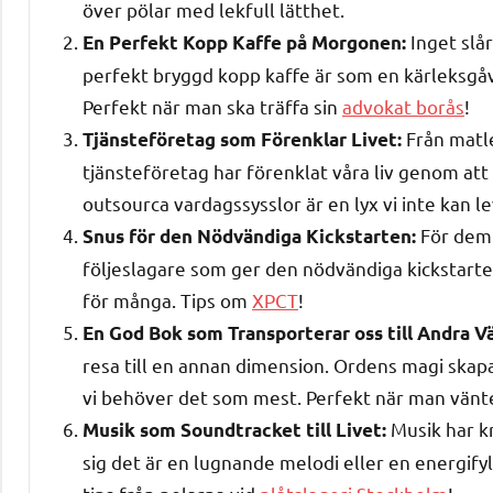
över pölar med lekfull lätthet.
Inget slår
En Perfekt Kopp Kaffe på Morgonen:
perfekt bryggd kopp kaffe är som en kärleksgåva 
Perfekt när man ska träffa sin
advokat borås
!
Från matle
Tjänsteföretag som Förenklar Livet:
tjänsteföretag har förenklat våra liv genom at
outsourca vardagssysslor är en lyx vi inte kan l
För dem 
Snus för den Nödvändiga Kickstarten:
följeslagare som ger den nödvändiga kickstarten.
för många. Tips om
XPCT
!
En God Bok som Transporterar oss till Andra Vä
resa till en annan dimension. Ordens magi skapar
vi behöver det som mest. Perfekt när man vänt
Musik har k
Musik som Soundtracket till Livet:
sig det är en lugnande melodi eller en energifyl