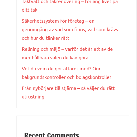
Taktvätt och takrenovering – förläng livet på
ditt tak
Säkerhetssystem för företag – en
genomgång av vad som finns, vad som krävs
och hur du tänker rätt
Relining och miljö – varför det är ett av de
mer hållbara valen du kan göra
Vet du vem du gör affärer med? Om
bakgrundskontroller och bolagskontroller
Från nybörjare till stjärna – så väljer du rätt
utrustning
Recent Comments