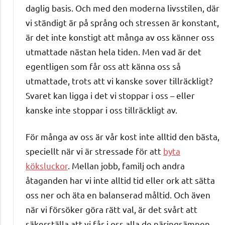
daglig basis. Och med den moderna livsstilen, där
vi ständigt är på språng och stressen är konstant,
är det inte konstigt att många av oss känner oss
utmattade nästan hela tiden. Men vad är det
egentligen som får oss att känna oss så
utmattade, trots att vi kanske sover tillräckligt?
Svaret kan ligga i det vi stoppar i oss – eller
kanske inte stoppar i oss tillräckligt av.
För många av oss är vår kost inte alltid den bästa,
speciellt när vi är stressade för att
byta
köksluckor
. Mellan jobb, familj och andra
åtaganden har vi inte alltid tid eller ork att sätta
oss ner och äta en balanserad måltid. Och även
när vi försöker göra rätt val, är det svårt att
säkerställa att vi får i oss alla de näringsämnen