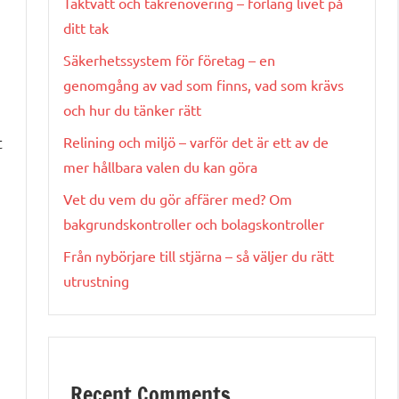
Taktvätt och takrenovering – förläng livet på
ditt tak
Säkerhetssystem för företag – en
genomgång av vad som finns, vad som krävs
och hur du tänker rätt
t
Relining och miljö – varför det är ett av de
mer hållbara valen du kan göra
Vet du vem du gör affärer med? Om
bakgrundskontroller och bolagskontroller
Från nybörjare till stjärna – så väljer du rätt
utrustning
Recent Comments