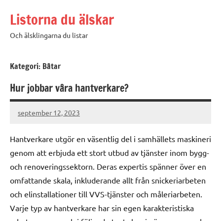
Hoppa
Listorna du älskar
till
innehåll
Och älsklingarna du listar
Kategori:
Båtar
Hur jobbar våra hantverkare?
september 12, 2023
admin
Hantverkare utgör en väsentlig del i samhällets maskineri
genom att erbjuda ett stort utbud av tjänster inom bygg-
och renoveringssektorn. Deras expertis spänner över en
omfattande skala, inkluderande allt från snickeriarbeten
och elinstallationer till VVS-tjänster och måleriarbeten.
Varje typ av hantverkare har sin egen karakteristiska