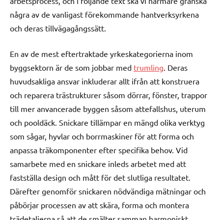
arbetsprocess, och i följande text ska vi närmare granska
några av de vanligast förekommande hantverksyrkena
och deras tillvägagångssätt.
En av de mest eftertraktade yrkeskategorierna inom
byggsektorn är de som jobbar med
trumling
. Deras
huvudsakliga ansvar inkluderar allt ifrån att konstruera
och reparera trästrukturer såsom dörrar, fönster, trappor
till mer anvancerade byggen såsom attefallshus, uterum
och pooldäck. Snickare tillämpar en mängd olika verktyg
som sågar, hyvlar och borrmaskiner för att forma och
anpassa träkomponenter efter specifika behov. Vid
samarbete med en snickare inleds arbetet med att
fastställa design och mått för det slutliga resultatet.
Därefter genomför snickaren nödvändiga mätningar och
påbörjar processen av att skära, forma och montera
trädetaljerna så att de smälter samman harmoniskt.