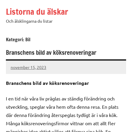
Hoppa
Listorna du älskar
till
innehåll
Och älsklingarna du listar
Kategori:
Bil
Branschens bild av köksrenoveringar
november 15, 2023
admin
Branschens bild av köksrenoveringar
I en tid när våra liv präglas av ständig förändring och
utveckling, speglar våra hem ofta denna resa. En plats
där denna förändring återspeglas tydligt är i våra kök.
Många köksrenoveringsfirmor vittnar om att allt fler
människor idag aktivt väljer att förnya sina kök. En