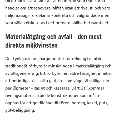
till ett intressant fall. Det är en metod som i sin kärna
handlar om att renovera inifrån utan att riva ut, och vars
miljömässiga fördelar är konkreta och välgrundade men
som sällan diskuteras i det bredare hållbarhetssamtalet.
Materialåtgång och avfall – den mest
direkta miljövinsten
Det tydligaste miljöargumentet för relining framför
traditionellt rörbyte är minskningen i materialåtgång och
avfallsgenerering. Ett rörbyte i en äldre fastighet innebär
att befintliga rör – ofta gjutjärn som väger åtskilliga kilo
per löpmeter – tas ut och kasseras. Därtill tillkommer
rivningsmaterial från de konstruktioner som måste
öppnas för att ge tillgång till rören: betong, kakel, puts,
golvbeläggning.