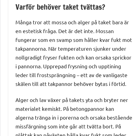
Varför behöver taket tvättas?
Många tror att mossa och alger på taket bara är
en estetisk fråga. Det är det inte. Mossan
fungerar som en svamp som håller kvar fukt mot
takpannorna. När temperaturen sjunker under
nollgradigt fryser fukten och kan orsaka sprickor
i pannorna. Upprepad frysning och upptining
leder till frostsprängning – ett av de vanligaste
skälen till att takpannor behöver bytas i förtid.
Alger och lav växer på takets yta och bryter ner
materialet kemiskt. På betongpannor kan
algerna tränga in i porerna och orsaka bestående
missfärgning som inte går att tvätta bort. På
plåttak kan påväxten hålla kvar fukt som leder