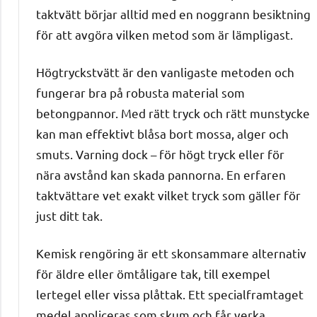
taktvätt börjar alltid med en noggrann besiktning
för att avgöra vilken metod som är lämpligast.
Högtryckstvätt är den vanligaste metoden och
fungerar bra på robusta material som
betongpannor. Med rätt tryck och rätt munstycke
kan man effektivt blåsa bort mossa, alger och
smuts. Varning dock – för högt tryck eller för
nära avstånd kan skada pannorna. En erfaren
taktvättare vet exakt vilket tryck som gäller för
just ditt tak.
Kemisk rengöring är ett skonsammare alternativ
för äldre eller ömtåligare tak, till exempel
lertegel eller vissa plåttak. Ett specialframtaget
medel appliceras som skum och får verka.