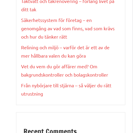
Taktvätt och takrenovering – förläng livet på
ditt tak
Säkerhetssystem för företag – en
genomgång av vad som finns, vad som krävs
och hur du tänker rätt
Relining och miljö – varför det är ett av de
mer hållbara valen du kan göra
Vet du vem du gör affärer med? Om
bakgrundskontroller och bolagskontroller
Från nybörjare till stjärna – så väljer du rätt
utrustning
Recent Comments