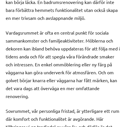
kan börja läcka. En badrumsrenovering kan därför inte
bara förbättra hemmets funktionalitet utan också skapa
en mer trivsam och avslappnande miljö.
Vardagsrummet är ofta en central punkt för sociala
sammankomster och familjeaktiviteter. Möblerna och
dekoren kan ibland behöva uppdateras för att följa med i
tidens anda och för att spegla våra förändrade smaker
och intressen. En enkel ommöblering eller ny färg på
väggarna kan göra underverk för atmosfären. Och om
golvet börjar knarra eller väggarna har fått märken, kan
det vara dags att överväga en mer omfattande
renovering.
Sovrummet, vår personliga fristad, är ytterligare ett rum
där komfort och funktionalitet är avgörande. Här
tillbringar vi en tredjedel av våra liv, och därför är det