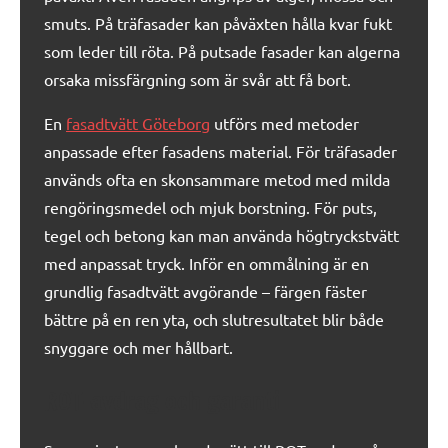
smuts. På träfasader kan påväxten hålla kvar fukt
som leder till röta. På putsade fasader kan algerna
orsaka missfärgning som är svår att få bort.
En
fasadtvätt Göteborg
utförs med metoder
anpassade efter fasadens material. För träfasader
används ofta en skonsammare metod med milda
rengöringsmedel och mjuk borstning. För puts,
tegel och betong kan man använda högtryckstvätt
med anpassat tryck. Inför en ommålning är en
grundlig fasadtvätt avgörande – färgen fäster
bättre på en ren yta, och slutresultatet blir både
snyggare och mer hållbart.
ROT-avdrag och garanti