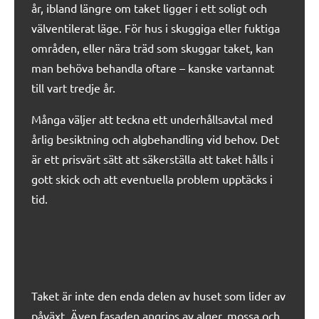
år, ibland längre om taket ligger i ett soligt och
välventilerat läge. För hus i skuggiga eller fuktiga
områden, eller nära träd som skuggar taket, kan
man behöva behandla oftare – kanske vartannat
till vart tredje år.
Många väljer att teckna ett underhållsavtal med
årlig besiktning och algbehandling vid behov. Det
är ett prisvärt sätt att säkerställa att taket hålls i
gott skick och att eventuella problem upptäcks i
tid.
Fasadtvätt – glöm inte husets
ansikte utåt
Taket är inte den enda delen av huset som lider av
påväxt. Även fasaden angrips av alger, mossa och